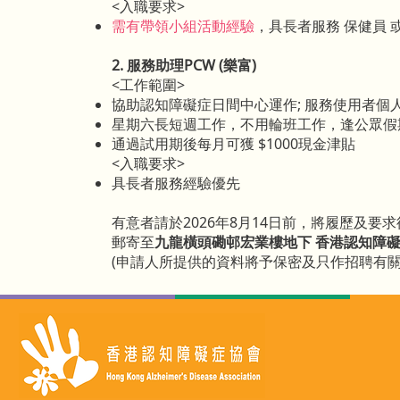
<入職要求>
需有帶領小組活動經驗
，具長者服務 保健員 
2. 服務助理PCW (樂富)
<工作範圍>
協助認知障礙症日間中心運作; 服務使用者個
星期六長短週工作，不用輪班工作，逢公眾假
通過試用期後每月可獲 $1000現金津貼
<入職要求>
具長者服務經驗優先
有意者請於2026年8月14日前，將履歷及要
郵寄至
九龍橫頭磡邨宏業樓地下 香港認知障
(申請人所提供的資料將予保密及只作招聘有關