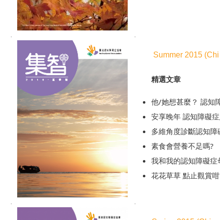
Summer 2015 (Chi 
精選文章
他/她想甚麼？ 認
安享晚年 認知障礙
多維角度診斷認知障礙
素食會營養不足嗎?
我和我的認知障礙症
花花草草 點止觀賞咁