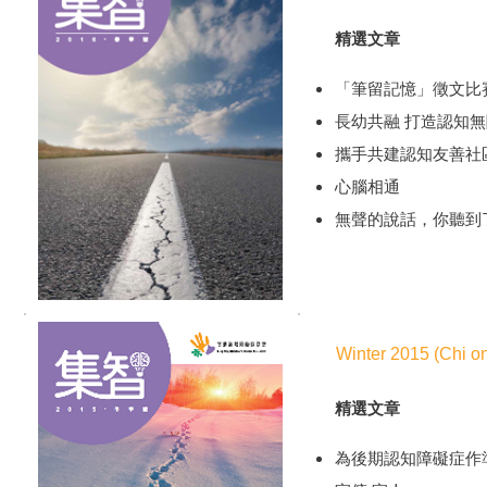
精選文章
「筆留記憶」徵文比
長幼共融 打造認知
攜手共建認知友善社
心腦相通
無聲的說話，你聽到
Winter 2015 (Chi on
2015年冬季號 (全
精選文章
精選文章
為後期認知障礙症作
為後期認知障礙症作