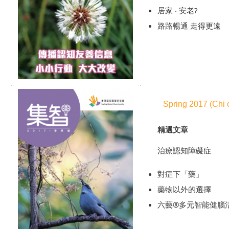
居家 ‧ 安老?
路路暢通 走得更遠
Spring 2017 (Chi 
精選文章
治療認知障礙症
對症下「藥」
藥物以外的選擇
六藝®多元智能健腦