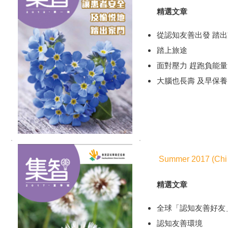
精選文章
從認知友善出發 踏出
踏上旅途
面對壓力 趕跑負能量
大腦也長壽 及早保養
Summer 2017 (Chi 
精選文章
全球「認知友善好友
認知友善環境