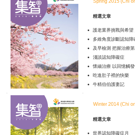
Spring 2015 (Chi on
精選文章
護老業界挑戰與希望
多維角度診斷認知障
及早檢測 把握治療
淺談認知障礙症
懷緬治療 以回憶觸
吃進肚子裡的快樂
牛精伯伯護妻記
Winter 2014 (Chi on
精選文章
世界認知障礙症月