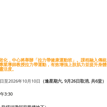
老化，中心將舉辦「拉力帶健康運動班」。課程融入傳統
專業導師教授拉力帶運動，有效增強上肢肌力並提升身體
靈活度。
9日至2026年10月10日
（逢星期六, 9月26日取消, 共6堂）
午3:30
九龍橫頭磡邨宏業樓地下）