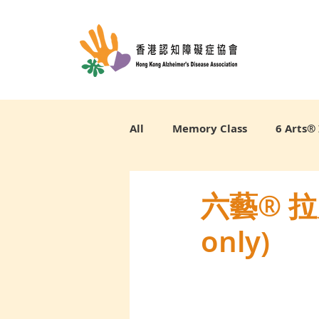
All
Memory Class
6 Arts® 
六藝® 拉
only)