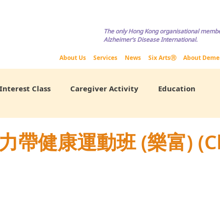
Copyright © HKADA All Rights Reserved If you are interested in usi
The only Hong Kong organisational membe
Alzheimer’s Disease International.
About Us
Services
News
Six ArtsⓇ
About Deme
Interest Class
Caregiver Activity
Education
力帶健康運動班 (樂富) (C