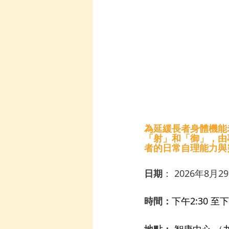
為延緩長者身體機能
「射」和「御」，由
者的日常自理能力與
日期
： 2026年8月2
時間：
下午2:30 至下
地點：
智康中心 （