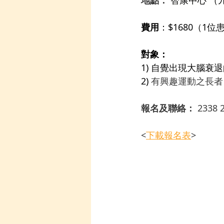
費用
：
$1680（1位
對象：
1) 自覺出現大腦
2) 
有興趣運動之長者
報名及聯絡： 
2338
<
下載報名表
>