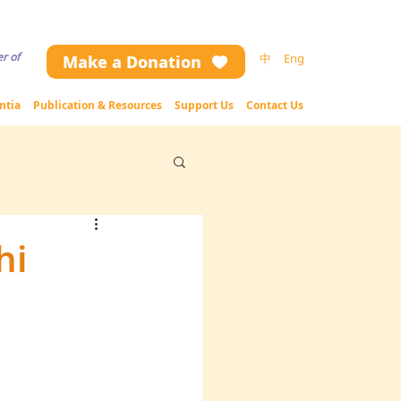
ng the website contents (including text and image), please contact us.
r of
中
Eng
Make a Donation
ntia
Publication & Resources
Support Us
Contact Us
hi